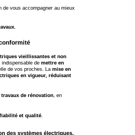
fin de vous accompagner au mieux
ravaux.
 conformité
ctriques vieillissantes et non
nc indispensable de
mettre en
elle de vos proches. La
mise en
ctriques en vigueur, réduisant
 travaux de rénovation
, en
iabilité et qualité
.​
tion des systèmes électriques.